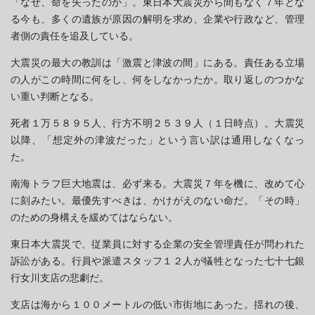
「なぜ、命を失ったのか」。東日本大震災から間もなく７年とな
る今も、多くの遺族が原因の解明を求め、企業や行政など、管理
者側の責任を追及している。
大震災の最大の教訓は「激震と津波の間」にある。責任ある立場
の人がこの時間に何をし、何をしなかったか。取り返しのつかな
い重い判断となる。
死者１万５８９５人、行方不明２５３９人（１日時点）。大震災
以降、「想定外の津波だった」という言い訳は通用しなくなっ
た。
南海トラフ巨大地震は、必ず来る。大震災７年を機に、改めて心
に刻みたい。最優先すべきは、かけがえのない命だ。「その時」
のための身構えを緩めてはならない。
東日本大震災で、従業員に対する企業の安全管理責任が問われた
訴訟がある。行員や派遣スタッフ１２人が犠牲となった七十七銀
行女川支店の悲劇だ。
支店は海から１００メートルの低い市街地にあった。揺れの後、