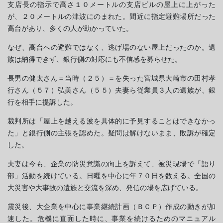
支店長の指示で高さ１０メートルの支店ビルの屋上に上がった
が、２０メートルの津波にのまれた。間近に指定避難場所だった
高台があり、多くの人が助かっていた。
なぜ、高台への避難ではなく、逃げ場のない屋上だったのか。遺
族は納得できず、銀行側の対応にも不信感を募らせた。
長男の健太さん＝当時（２５）＝を失った宮城県大崎市の田村孝
行さん（５７）弘美さん（５５）夫妻ら従業員３人の遺族が、銀
行を相手に提訴した。
裁判所は「屋上を越える波を具体的に予見することはできなかっ
た」と銀行側の主張を認めた。疑問は解けないまま、敗訴が確定
した。
夫妻は今も、企業の防災意識の向上を訴えて、被災現場で「語り
部」活動を続けている。日曜を中心に年７０日を数える。全国の
大災害や大事故の遺族と交流を深め、発信の場を広げている。
震災後、大企業を中心に事業継続計画（ＢＣＰ）作成の動きが加
速した。危機に直面した時に、事業を続けるためのマニュアル