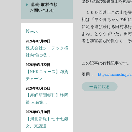
墜落現場の御巣鷹山を慰霊
講演･取材依頼
お問い合わせ
１６０回以上この山を登
初は『早く健ちゃんの所
に足を運び続ける田村孝
News
よね」とうなずいた。田
者も加害者も関係なく、そ
2026年07月09日
株式会社シーテック様
社内報に掲...
この記事は有料記事です。
2026年05月22日
【NHKニュース】雑貨
引用：
https://mainichi.jp
チェーン...
一覧に戻る
2026年03月15日
【産経新聞朝刊】静岡
銀 人命第...
2026年03月10日
【河北新報】七十七銀
女川支店遺...