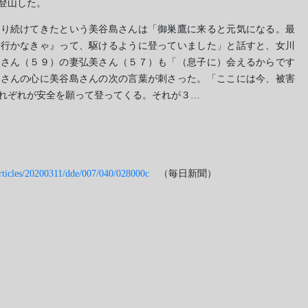
登山した。
り続けてきたという美谷島さんは「御巣鷹に来ると元気になる。最
に行かなきゃ』って、駆けるように登っていました」と話すと、女川
行さん（５９）の妻弘美さん（５７）も「（息子に）会えるからです
村さんの心に美谷島さんの次の言葉が刺さった。「ここには今、被害
れぞれが安全を願って登ってくる。それが３…
/articles/20200311/dde/007/040/028000c
（毎日新聞）