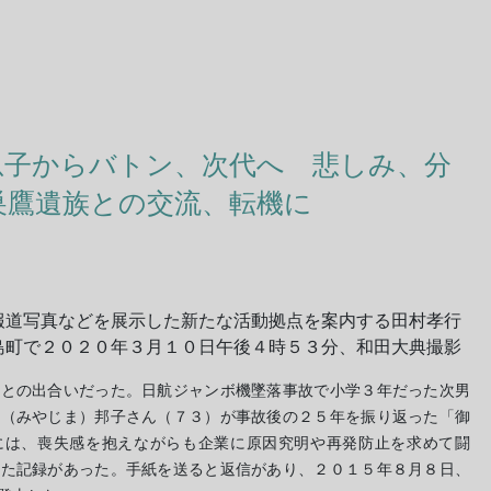
息子からバトン、次代へ 悲しみ、分
巣鷹遺族との交流、転機に
報道写真などを展示した新たな活動拠点を案内する田村孝行
島町で２０２０年３月１０日午後４時５３分、和田大典撮影
との出合いだった。日航ジャンボ機墜落事故で小学３年だった次男
島（みやじま）邦子さん（７３）が事故後の２５年を振り返った「御
には、喪失感を抱えながらも企業に原因究明や再発防止を求めて闘
きた記録があった。手紙を送ると返信があり、２０１５年８月８日、