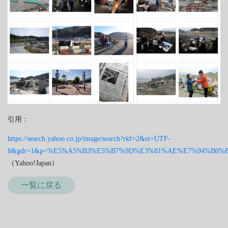
引用：
https://search.yahoo.co.jp/image/search?rkf=2&ei=UTF-
8&gdr=1&p=%E5%A5%B3%E5%B7%9D%E3%81%AE%E7%94%B0
（Yahoo!Japan）
一覧に戻る