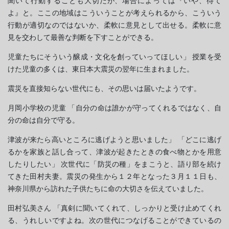
聞いて行動することも大切だが、場合によっては『いや、待て
よ』と。ここの地域はこういうことが考えられるから、こういう
行動が適切なのではないか、柔軟に意見として出せる。柔軟に意
見を交わして最善な判断を下すことができる。
児童たちにそういう醸成・文化を創っていってほしい」 授業を受
けた児童の多くは、東日本大震災の翌年に生まれました。
震災を直接知らない世代にも、その思いは届いたようです。
月岡小学校の児童 「自分の命は誰かが守ってくれるではなく、自
分の命は自分で守る。
津波が来たら高いところに逃げようと思いました」 「どこに逃げ
るかを家族と話し合って、津波が起きたときの食べ物とかを用意
したりしたい」 次世代に「防災の種」をまこうと、語り部を続け
てきた田村夫妻。震災の発生から１２年となった３月１１日も、
神奈川県から訪れた子供たちに命の大切さを伝えていました。
田村弘美さん 「真剣に聞いてくれて、しっかりと受け止めてくれ
る、うれしいですよね。次の世代につなげることができているの