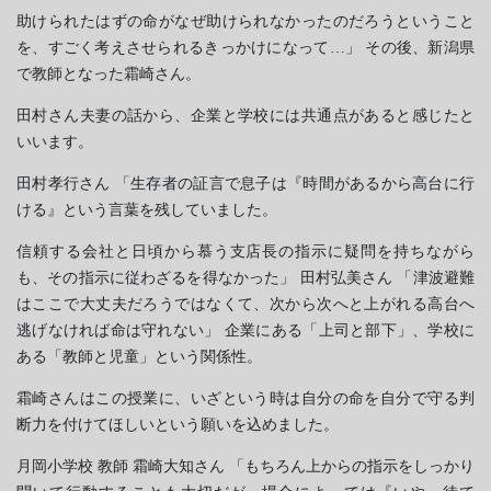
助けられたはずの命がなぜ助けられなかったのだろうということ
を、すごく考えさせられるきっかけになって…」 その後、新潟県
で教師となった霜崎さん。
田村さん夫妻の話から、企業と学校には共通点があると感じたと
いいます。
田村孝行さん 「生存者の証言で息子は『時間があるから高台に行
ける』という言葉を残していました。
信頼する会社と日頃から慕う支店長の指示に疑問を持ちながら
も、その指示に従わざるを得なかった」 田村弘美さん 「津波避難
はここで大丈夫だろうではなくて、次から次へと上がれる高台へ
逃げなければ命は守れない」 企業にある「上司と部下」、学校に
ある「教師と児童」という関係性。
霜崎さんはこの授業に、いざという時は自分の命を自分で守る判
断力を付けてほしいという願いを込めました。
月岡小学校 教師 霜崎大知さん 「もちろん上からの指示をしっかり