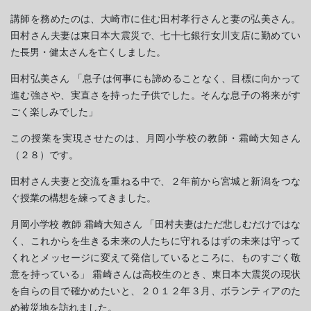
講師を務めたのは、大崎市に住む田村孝行さんと妻の弘美さん。
田村さん夫妻は東日本大震災で、七十七銀行女川支店に勤めてい
た長男・健太さんを亡くしました。
田村弘美さん 「息子は何事にも諦めることなく、目標に向かって
進む強さや、実直さを持った子供でした。そんな息子の将来がす
ごく楽しみでした」
この授業を実現させたのは、月岡小学校の教師・霜崎大知さん
（２８）です。
田村さん夫妻と交流を重ねる中で、２年前から宮城と新潟をつな
ぐ授業の構想を練ってきました。
月岡小学校 教師 霜崎大知さん 「田村夫妻はただ悲しむだけではな
く、これからを生きる未来の人たちに守れるはずの未来は守って
くれとメッセージに変えて発信しているところに、ものすごく敬
意を持っている」 霜崎さんは高校生のとき、東日本大震災の現状
を自らの目で確かめたいと、２０１２年３月、ボランティアのた
め被災地を訪れました。