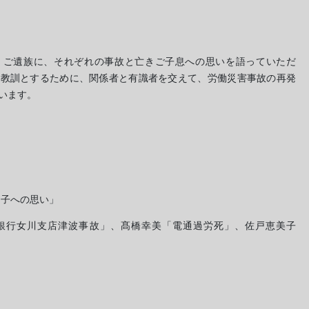
、ご遺族に、それぞれの事故と亡きご子息への思いを語っていただ
の教訓とするために、関係者と有識者を交えて、労働災害事故の再発
います。
き子への思い」
銀行女川支店津波事故」、髙橋幸美「電通過労死」、佐戸恵美子