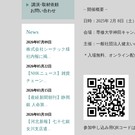
講演･取材依頼
− 開催概要 −
お問い合わせ
日時：2025年 2月 8日（土
News
会場：専修大学神田キャンパス
2026年07月09日
主催：一般社団法人健太い
株式会社シーテック様
＊入場無料、オンライン配
社内報に掲...
2026年05月22日
【NHKニュース】雑貨
チェーン...
2026年03月15日
【産経新聞朝刊】静岡
銀 人命第...
2026年03月10日
【河北新報】七十七銀
参加申し込み用QRコード
女川支店遺...