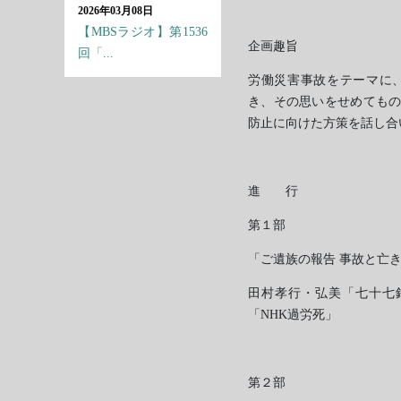
2026年03月08日
【MBSラジオ】第1536
企画趣旨
回「...
労働災害事故をテーマに
き、その思いをせめても
防止に向けた方策を話し合
進 行
第１部
「ご遺族の報告 事故と亡
田村孝行・弘美「七十七
「NHK過労死」
第２部