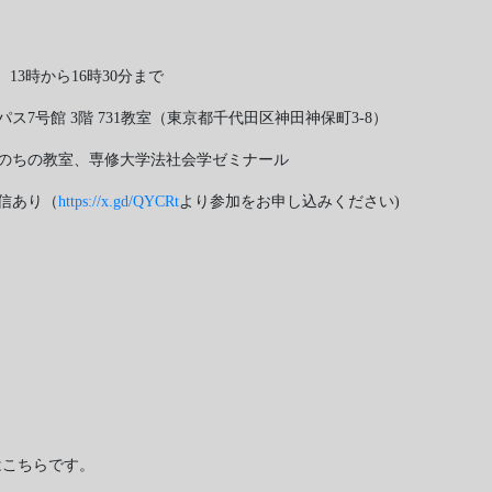
） 13時から16時30分まで
7号館 3階 731教室（東京都千代田区神田神保町3-8）
のちの教室、専修大学法社会学ゼミナール
信あり（
https://x.gd/QYCRt
より参加をお申し込みください)
はこちらです。