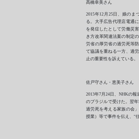
髙橋幸美さん
2015年12月25日、娘
る。大手広告代理店電通に
を発症したとして労働災
き方改革関連法案の制定の
労省の厚労省の過労死等
て協議を重ねる一方、過
止の重要性を訴えている。
佐戸守さん・恵美子さん
2013年7月24日、NH
のブラジルで受けた。翌年
過労死を考える家族の会
授業）等で事件を伝え、“