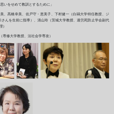
 思いをせめて教訓とするために」
弘美、髙橋幸美、佐戸守・恵美子、下村健一（白鷗大学特任教授、ジ
和さんを生前に指導）、清山玲（茨城大学教授、過労死防止学会副代
理）
（専修大学教授、法社会学専攻）