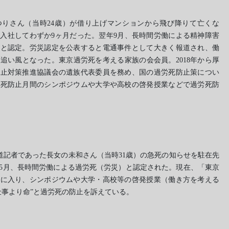
のまつりさん（当時24歳）が借り上げマンションから飛び降りて亡くな
入社してわずか9ヶ月だった。翌年9月、長時間労働による精神障害
害と認定。労災認定を公表すると電通事件として大きく報道され、働
追い風となった。東京過労死を考える家族の会会員。2018年から厚
防止対策推進協議会の遺族代表委員を務め、国の過労死防止策につい
労死防止月間のシンポジウムや大学や高校の啓発授業などで過労死防
Kの報道記者であった長女の未和さん（当時31歳）の急死の知らせを駐在先
5月、長時間労働による過労死（労災）と認定された。現在、「東京
」に入り、シンポジウムや大学・高校等の啓発授業（働き方を考える
仕事より命”と過労死の防止を訴えている。